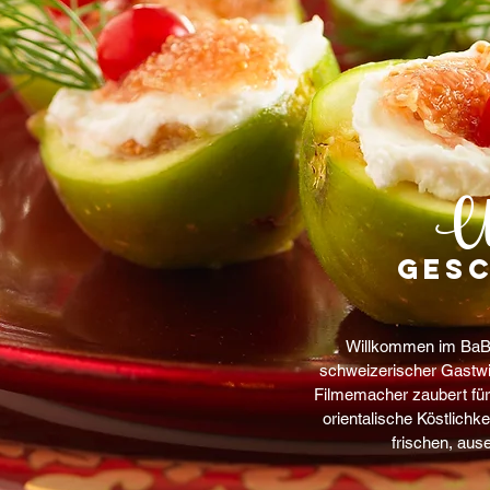
Un
Gesc
Willkommen im BaBa
schweizerischer Gastwi
Filmemacher zaubert für
orientalische Köstlichk
frischen, aus