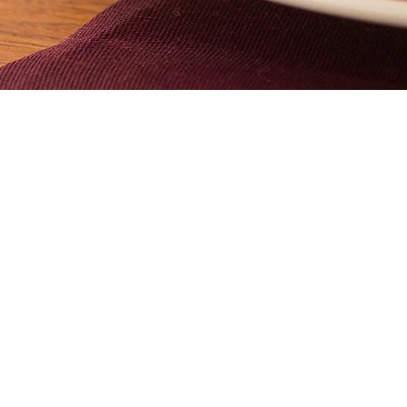
Se
200
Mittags wählen Sie Ihre Lieblin
Büffet mit veganen, v
Fleischspezialitäten. Zudem bi
Mittagsmen