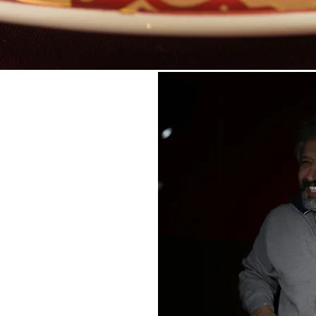
it
1
gsspeisen vom vielseitigen
egetarischen und
etet Ali Baba täglich ein
u an.