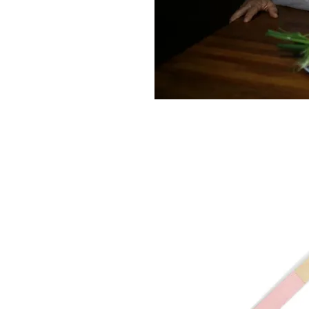
Abend geniessen Sie die
serviert IhnenAli Baba
talkoholische Getränke.)
hr Familienfest oder eine
n Fingerfood-Büffet von
den begeistert sein!